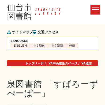
サイトマップ
交通アクセス
LANGUAGE
ENGLISH
中文簡体
中文繁體
한글
トップページ
YA中高校生のページ
YA通信
泉図書館 「すぱろーず
ぺーぱー」