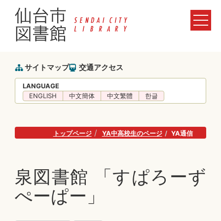
サイトマップ
交通アクセス
LANGUAGE
ENGLISH
中文簡体
中文繁體
한글
トップページ
YA中高校生のページ
YA通信
泉図書館 「すぱろーず
ぺーぱー」