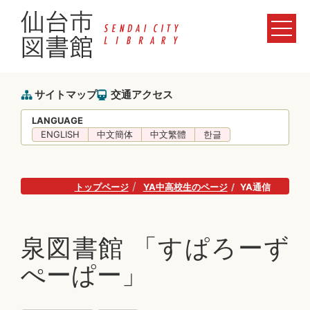
サイトマップ
交通アクセス
LANGUAGE
ENGLISH
中文簡体
中文繁體
한글
トップページ
YA中高校生のページ
YA通信
泉図書館 「すぱろーず
ぺーぱー」