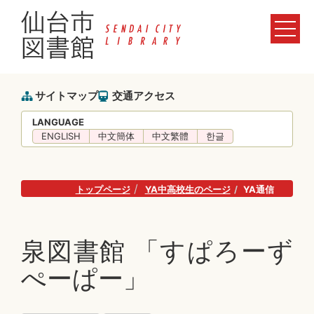
サイトマップ
交通アクセス
LANGUAGE
ENGLISH
中文簡体
中文繁體
한글
トップページ
YA中高校生のページ
YA通信
泉図書館 「すぱろーず
ぺーぱー」