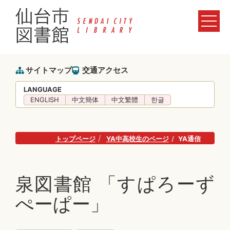
サイトマップ
交通アクセス
LANGUAGE
ENGLISH
中文簡体
中文繁體
한글
トップページ
YA中高校生のページ
YA通信
泉図書館 「すぱろーず
ぺーぱー」