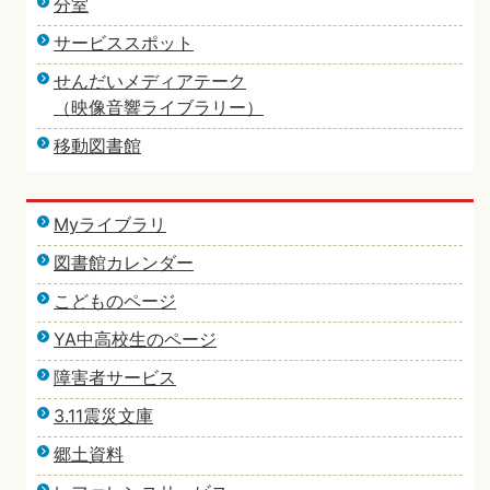
分室
サービススポット
せんだいメディアテーク
（映像音響ライブラリー）
移動図書館
Myライブラリ
図書館カレンダー
こどものページ
YA中高校生のページ
障害者サービス
3.11震災文庫
郷土資料