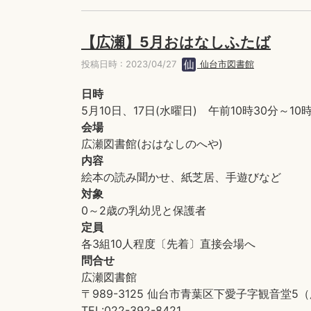
【広瀬】5月おはなしふたば
投稿日時 : 2023/04/27
仙台市図書館
日時
5月10日、17日(水曜日) 午前10時30分～10
会場
広瀬図書館(おはなしのへや)
内容
絵本の読み聞かせ、紙芝居、手遊びなど
対象
0～2歳の乳幼児と保護者
定員
各3組10人程度〔先着〕直接会場へ
問合せ
広瀬図書館
〒989-3125 仙台市青葉区下愛子字観音堂
TEL:022-392-8421