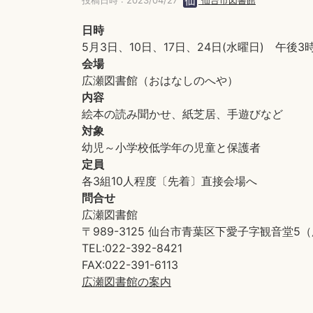
投稿日時 : 2023/04/27
仙台市図書館
日時
5月3日、10日、17日、24日(水曜日) 午後3
会場
広瀬図書館（おはなしのへや）
内容
絵本の読み聞かせ、紙芝居、手遊びなど
対象
幼児～小学校低学年の児童と保護者
定員
各3組10人程度〔先着〕直接会場へ
問合せ
広瀬図書館
〒989-3125 仙台市青葉区下愛子字観音堂
TEL:022-392-8421
FAX:022-391-6113
広瀬図書館の案内