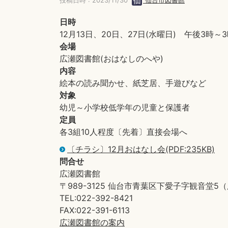
投稿日時 : 2023/11/30
仙台市図書館
日時
12月13日、20日、27日(水曜日) 午後3時～3
会場
広瀬図書館(おはなしのへや)
内容
絵本の読み聞かせ、紙芝居、手遊びなど
対象
幼児～小学校低学年の児童と保護者
定員
各3組10人程度〔先着〕直接会場へ
〔チラシ〕12月おはなし会(PDF:235KB)
問合せ
広瀬図書館
〒989-3125 仙台市青葉区下愛子字観音堂
TEL:022-392-8421
FAX:022-391-6113
広瀬図書館の案内