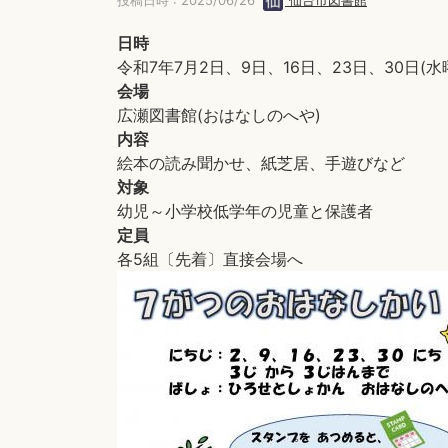
投稿日時 : 2025/06/26
仙台市図書館
日時
令和7年7月2日、9日、16日、23日、30日(水
会場
広瀬図書館(おはなしのへや)
内容
絵本の読み聞かせ、紙芝居、手遊びなど
対象
幼児～小学校低学年の児童と保護者
定員
各5組〔先着〕直接会場へ