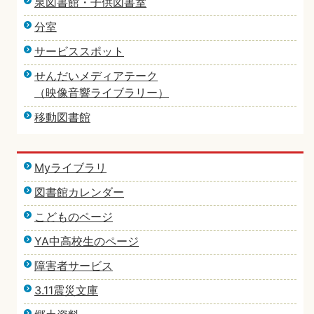
泉図書館・子供図書室
分室
サービススポット
せんだいメディアテーク
（映像音響ライブラリー）
移動図書館
Myライブラリ
図書館カレンダー
こどものページ
YA中高校生のページ
障害者サービス
3.11震災文庫