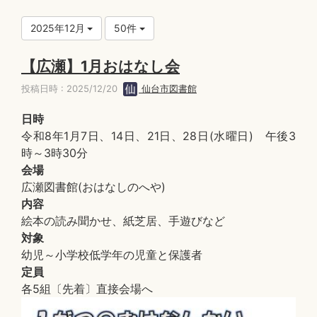
2025年12月
50件
【広瀬】1月おはなし会
投稿日時 : 2025/12/20
仙台市図書館
日時
令和8年1月7日、14日、21日、28日(水曜日) 午後3
時～3時30分
会場
広瀬図書館(おはなしのへや)
内容
絵本の読み聞かせ、紙芝居、手遊びなど
対象
幼児～小学校低学年の児童と保護者
定員
各5組〔先着〕直接会場へ