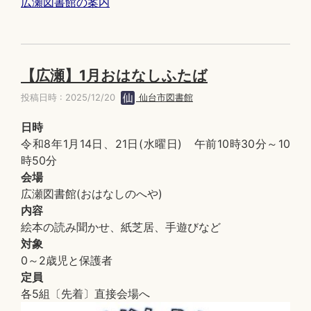
広瀬図書館の案内
【広瀬】1月おはなしふたば
投稿日時 : 2025/12/20
仙台市図書館
日時
令和8年1月14日、21日(水曜日) 午前10時30分～10
時50分
会場
広瀬図書館(おはなしのへや)
内容
絵本の読み聞かせ、紙芝居、手遊びなど
対象
0～2歳児と保護者
定員
各5組〔先着〕直接会場へ