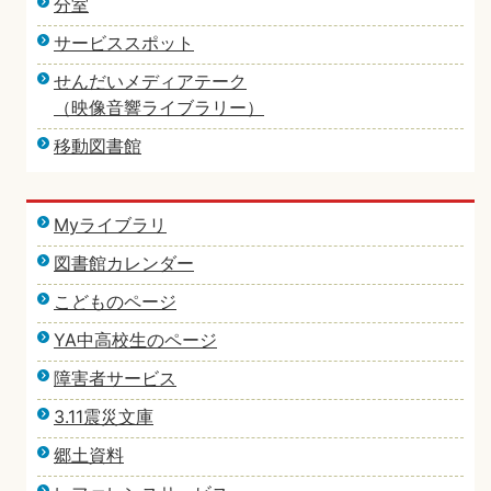
分室
サービススポット
せんだいメディアテーク
（映像音響ライブラリー）
移動図書館
Myライブラリ
図書館カレンダー
こどものページ
YA中高校生のページ
障害者サービス
3.11震災文庫
郷土資料