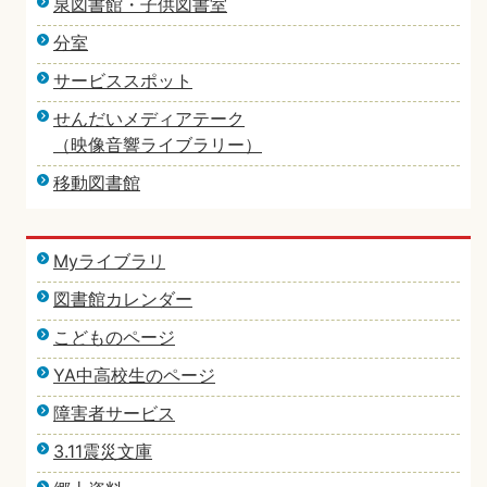
泉図書館・子供図書室
分室
サービススポット
せんだいメディアテーク
（映像音響ライブラリー）
移動図書館
Myライブラリ
図書館カレンダー
こどものページ
YA中高校生のページ
障害者サービス
3.11震災文庫