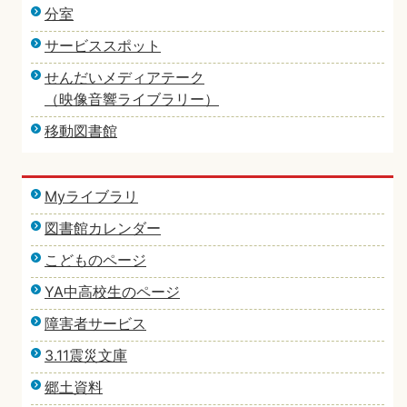
分室
サービススポット
せんだいメディアテーク
（映像音響ライブラリー）
移動図書館
Myライブラリ
図書館カレンダー
こどものページ
YA中高校生のページ
障害者サービス
3.11震災文庫
郷土資料