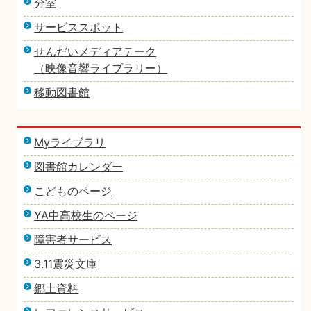
分室
サービススポット
せんだいメディアテーク
（映像音響ライブラリー）
移動図書館
Myライブラリ
図書館カレンダー
こどものページ
YA中高校生のページ
障害者サービス
3.11震災文庫
郷土資料