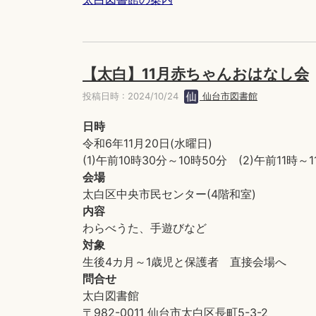
【太白】11月赤ちゃんおはなし会
投稿日時 : 2024/10/24
仙台市図書館
日時
令和6年11月20日(水曜日)
(1)午前10時30分～10時50分 (2)午前11時～1
会場
太白区中央市民センター(4階和室)
内容
わらべうた、手遊びなど
対象
生後4カ月～1歳児と保護者 直接会場へ
問合せ
太白図書館
〒982-0011 仙台市太白区長町5-3-2