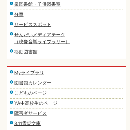
泉図書館・子供図書室
分室
サービススポット
せんだいメディアテーク
（映像音響ライブラリー）
移動図書館
Myライブラリ
図書館カレンダー
こどものページ
YA中高校生のページ
障害者サービス
3.11震災文庫