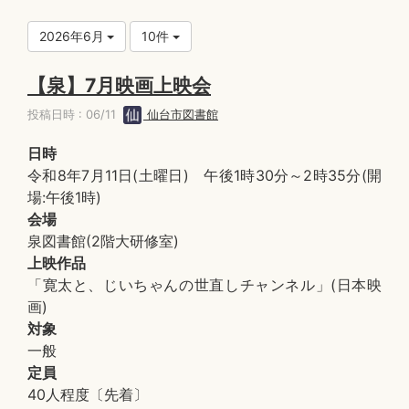
2026年6月
10件
【泉】7月映画上映会
投稿日時 : 06/11
仙台市図書館
日時
令和8年7月11日(土曜日) 午後1時30分～2時35分(開
場:午後1時)
会場
泉図書館(2階大研修室)
上映作品
「寛太と、じいちゃんの世直しチャンネル」(日本映
画)
対象
一般
定員
40人程度〔先着〕