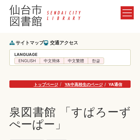
サイトマップ
交通アクセス
LANGUAGE
ENGLISH
中文簡体
中文繁體
한글
トップページ
YA中高校生のページ
YA通信
泉図書館 「すぱろーず
ぺーぱー」