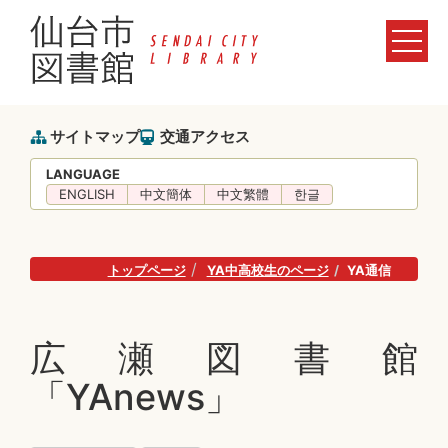
サイトマップ
交通アクセス
LANGUAGE
ENGLISH
中文簡体
中文繁體
한글
トップページ
YA中高校生のページ
YA通信
広瀬図書館
「YAnews」