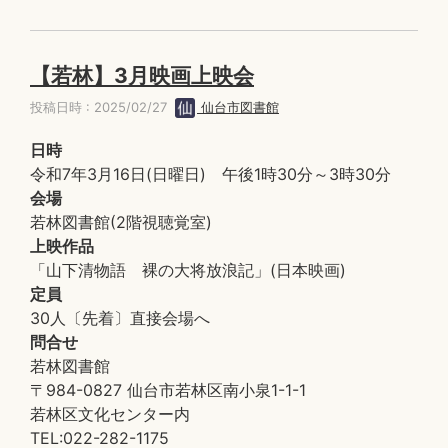
【若林】3月映画上映会
投稿日時 : 2025/02/27
仙台市図書館
日時
令和7年3月16日(日曜日) 午後1時30分～3時30分
会場
若林図書館(2階視聴覚室)
上映作品
「山下清物語 裸の大将放浪記」(日本映画)
定員
30人〔先着〕直接会場へ
問合せ
若林図書館
〒984-0827 仙台市若林区南小泉1-1-1
若林区文化センター内
TEL:022-282-1175