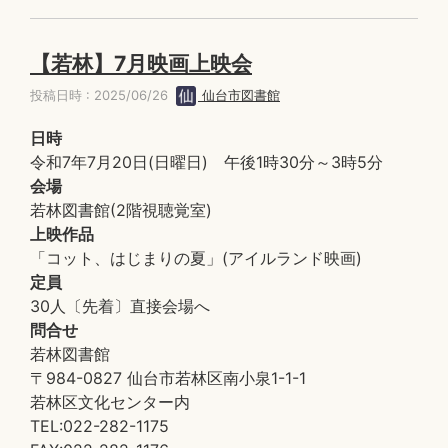
【若林】7月映画上映会
投稿日時 : 2025/06/26
仙台市図書館
日時
令和7年7月20日(日曜日) 午後1時30分～3時5分
会場
若林図書館(2階視聴覚室)
上映作品
「コット、はじまりの夏」(アイルランド映画)
定員
30人〔先着〕直接会場へ
問合せ
若林図書館
〒984-0827 仙台市若林区南小泉1-1-1
若林区文化センター内
TEL:022-282-1175