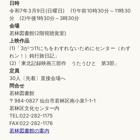
日時
令和7年3月9日(日曜日) (1)午前10時30分～11時30
分 (2)午後1時30分～3時30分
会場
若林図書館(2階視聴覚室)
上映作品
(1)「3がつ11にちをわすれないためにセンター（わす
れン！）鈍行旅日記」
(2)「東北記録映画三部作 うたうひと 第3部」
定員
30人〔先着〕直接会場へ
問合せ
若林図書館
〒984-0827 仙台市若林区南小泉1-1-1
若林区文化センター内
TEL:022-282-1175
FAX:022-282-1176
若林図書館の案内