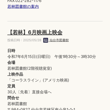
FAX:022-282-1176
若林図書館の案内
【若林】6月映画上映会
投稿日時 : 2025/05/28
仙台市図書館
日時
令和7年6月15日(日曜日) 午後1時30分～3時30分
会場
若林図書館(2階視聴覚室)
上映作品
「コーラスライン」(アメリカ映画)
定員
30人〔先着〕直接会場へ
問合せ
若林図書館
〒984-0827 仙台市若林区南小泉1-1-1