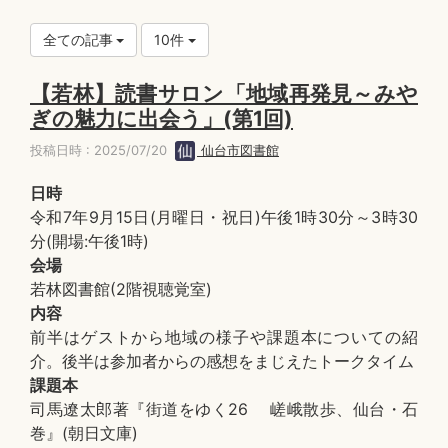
全ての記事
10件
【若林】読書サロン「地域再発見～みや
ぎの魅力に出会う」(第1回)
投稿日時 : 2025/07/20
仙台市図書館
日時
令和7年9月15日(月曜日・祝日)午後1時30分～3時30
分(開場:午後1時)
会場
若林図書館(2階視聴覚室)
内容
前半はゲストから地域の様子や課題本についての紹
介。後半は参加者からの感想をまじえたトークタイム
課題本
司馬遼太郎著『街道をゆく26 嵯峨散歩、仙台・石
巻』(朝日文庫)