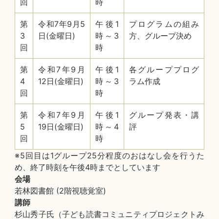
回
時
第
令和7年9月5
午後1
プログラムの組み
3
日(金曜日)
時～3
方、グループ決め
回
時
第
令和7年9月
午後1
各グループプログ
4
12日(金曜日)
時～3
ラム作成
回
時
第
令和7年9月
午後1
グループ発表・講
5
19日(金曜日)
時～4
評
回
時
※5回目は1グループ25分程度のおはなし会を行うた
め、終了時刻を午後4時までとしています
会場
若林図書館 (2階視聴覚室)
講師
杉山秀子氏（子ども読書コミュニティプロジェクトみ