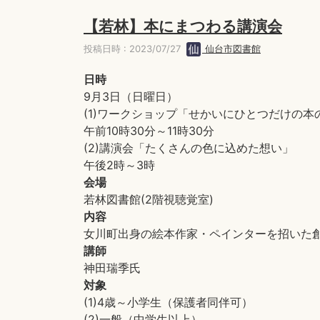
【若林】本にまつわる講演会
投稿日時 : 2023/07/27
仙台市図書館
日時
9月3日（日曜日）
(1)ワークショップ「せかいにひとつだけの
午前10時30分～11時30分
(2)講演会「たくさんの色に込めた想い」
午後2時～3時
会場
若林図書館(2階視聴覚室)
内容
女川町出身の絵本作家・ペインターを招いた
講師
神田瑞季氏
対象
(1)4歳～小学生（保護者同伴可）
(2)一般（中学生以上）