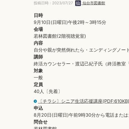
投稿日時 : 2023/07/27
仙台市図書館
日時
9月10日(日曜日)午後2時～3時15分
会場
若林図書館(2階視聴覚室)
内容
自分や親が突然倒れたら・エンディングノー
講師
終活カウンセラー・渡辺己紀子氏（終活教室
対象
一般
定員
40人〔先着〕
〔チラシ〕シニア生活応援講座(PDF:610KB
申込
8月20日(日曜日)午前9時30分から電話また
問合せ
若林図書館