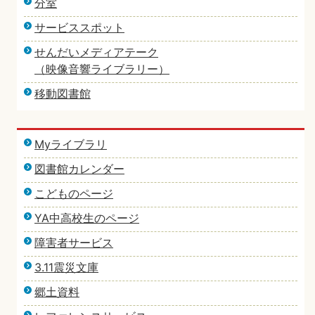
分室
サービススポット
せんだいメディアテーク
（映像音響ライブラリー）
移動図書館
Myライブラリ
図書館カレンダー
こどものページ
YA中高校生のページ
障害者サービス
3.11震災文庫
郷土資料