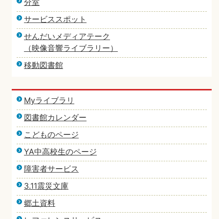
分室
サービススポット
せんだいメディアテーク
（映像音響ライブラリー）
移動図書館
Myライブラリ
図書館カレンダー
こどものページ
YA中高校生のページ
障害者サービス
3.11震災文庫
郷土資料