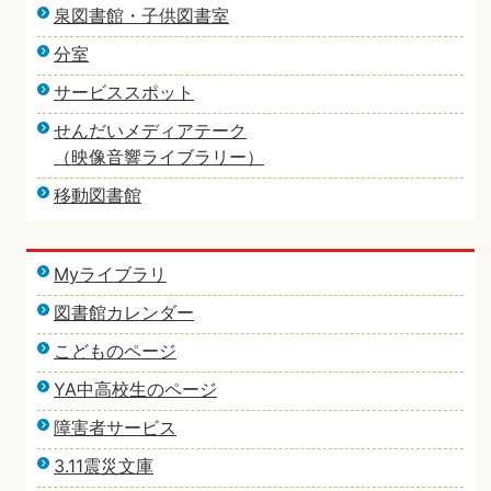
泉図書館・子供図書室
分室
サービススポット
せんだいメディアテーク
（映像音響ライブラリー）
移動図書館
Myライブラリ
図書館カレンダー
こどものページ
YA中高校生のページ
障害者サービス
3.11震災文庫