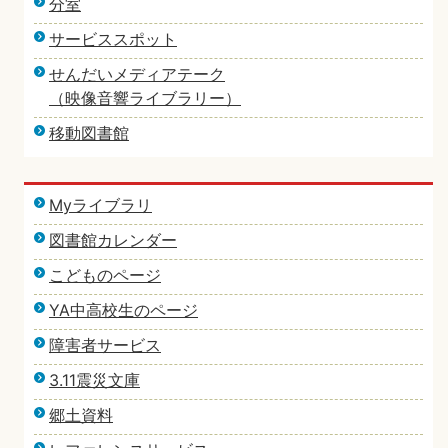
分室
サービススポット
せんだいメディアテーク
（映像音響ライブラリー）
移動図書館
Myライブラリ
図書館カレンダー
こどものページ
YA中高校生のページ
障害者サービス
3.11震災文庫
郷土資料