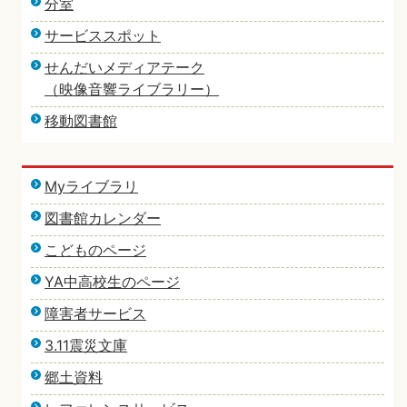
分室
サービススポット
せんだいメディアテーク
（映像音響ライブラリー）
移動図書館
Myライブラリ
図書館カレンダー
こどものページ
YA中高校生のページ
障害者サービス
3.11震災文庫
郷土資料