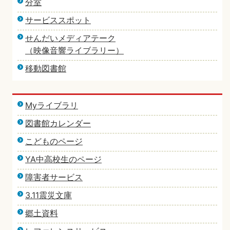
分室
サービススポット
せんだいメディアテーク
（映像音響ライブラリー）
移動図書館
Myライブラリ
図書館カレンダー
こどものページ
YA中高校生のページ
障害者サービス
3.11震災文庫
郷土資料