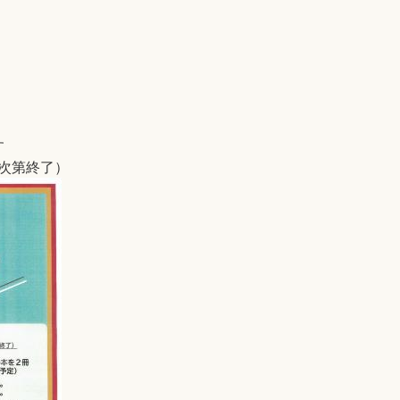
す
り次第終了）