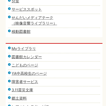
分室
サービススポット
せんだいメディアテーク
（映像音響ライブラリー）
移動図書館
Myライブラリ
図書館カレンダー
こどものページ
YA中高校生のページ
障害者サービス
3.11震災文庫
郷土資料