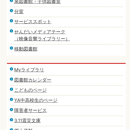
泉図書館・子供図書室
分室
サービススポット
せんだいメディアテーク
（映像音響ライブラリー）
移動図書館
Myライブラリ
図書館カレンダー
こどものページ
YA中高校生のページ
障害者サービス
3.11震災文庫