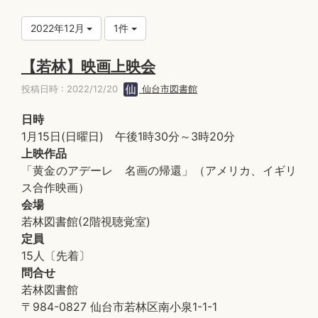
2022年12月
1件
【若林】映画上映会
投稿日時 : 2022/12/20
仙台市図書館
日時
1月15日(日曜日) 午後1時30分～3時20分
上映作品
「黄金のアデーレ 名画の帰還」（アメリカ、イギリ
ス合作映画）
会場
若林図書館(2階視聴覚室)
定員
15人〔先着〕
問合せ
若林図書館
〒984-0827 仙台市若林区南小泉1-1-1