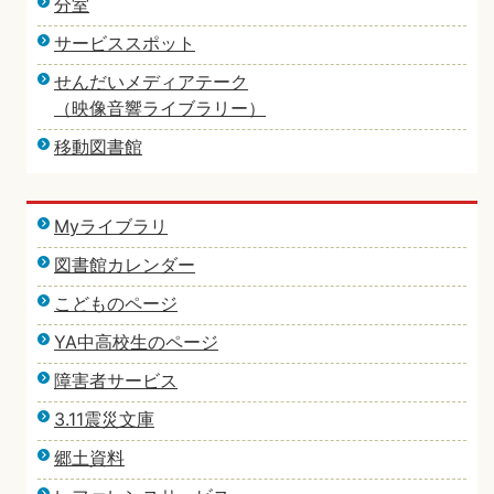
分室
サービススポット
せんだいメディアテーク
（映像音響ライブラリー）
移動図書館
Myライブラリ
図書館カレンダー
こどものページ
YA中高校生のページ
障害者サービス
3.11震災文庫
郷土資料