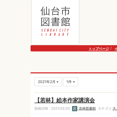
トップページ
2021年2月
1件
【若林】絵本作家講演会
投稿日時 : 2021/02/25
若林図書館
カテゴリ:
大