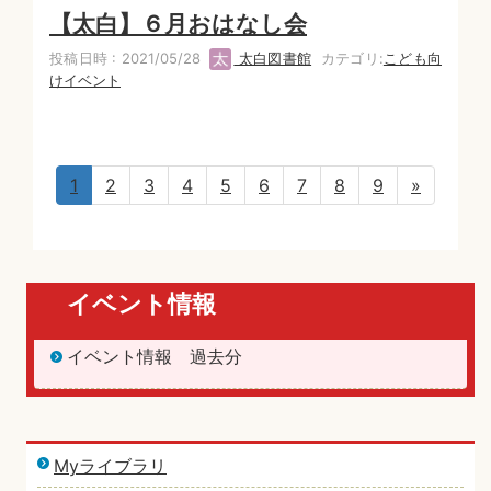
【太白】６月おはなし会
投稿日時 : 2021/05/28
太白図書館
カテゴリ:
こども向
けイベント
1
2
3
4
5
6
7
8
9
»
イベント情報
イベント情報 過去分
Myライブラリ