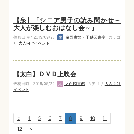
【泉】「シニア男子の読み聞かせ～
大人が楽しむおはなし会～」
投稿日時 : 2019/09/27
泉図書館・子供図書室
カテゴ
リ:
大人向けイベント
【太白】ＤＶＤ上映会
投稿日時 : 2019/09/25
太白図書館
カテゴリ:
大人向け
イベント
«
4
5
6
7
8
9
10
11
12
»