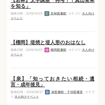
【若林】文学講座「再考！！真山青果
を知る」
投稿日時 : 2019/10/25
若林図書館
カテゴリ:
大人向け
イベント
【榴岡】堤焼と堤人形のおはなし
投稿日時 : 2019/10/25
榴岡図書館
カテゴリ:
大人向け
イベント
【泉】「知っておきたい相続・遺
言・成年後見」
投稿日時 : 2019/09/27
泉図書館・子供図書室
カテゴ
リ:
大人向けイベント