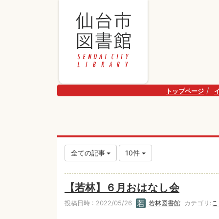
トップページ
全ての記事
10件
【若林】６月おはなし会
投稿日時 : 2022/05/26
若林図書館
カテゴリ:
こ