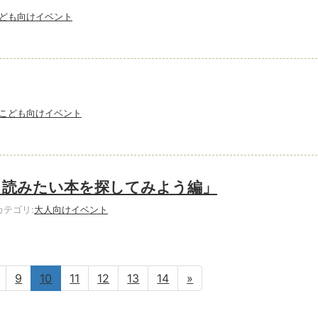
ども向けイベント
こども向けイベント
 読みたい本を探してみよう編」
テゴリ:
大人向けイベント
9
10
11
12
13
14
»