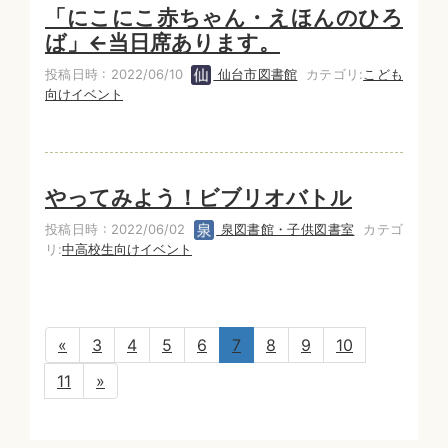
「にこにこ赤ちゃん・えほんのひろ
ば」←当日席あります。
投稿日時 : 2022/06/10
仙台市図書館
カテゴリ:
こども
向けイベント
やってみよう！ビブリオバトル
投稿日時 : 2022/06/02
泉図書館・子供図書室
カテゴ
リ:
中高校生向けイベント
«
3
4
5
6
7
8
9
10
11
»