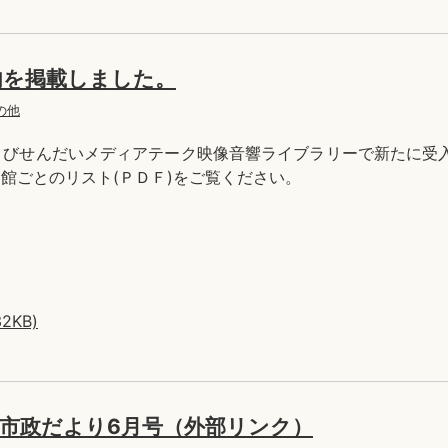
内を掲載しました。
の他
よびせんだいメディアテーク映像音響ライブラリーで新たに受
各館ごとのリスト(ＰＤＦ)をご覧ください。
KB)
」市政だより6月号（外部リンク）