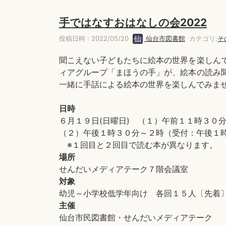
手ではなすおはなしの会2022
投稿日時 : 2022/05/20
仙台市図書館
カテゴリ:
そ
聞こえない子どもたちに絵本の世界を楽しん
ィアグループ「まほうの手」が、絵本の読み
一緒に手話による絵本の世界を楽しんでみま
日時
６月１９日(日曜日) （１）午前１１時３０
（２）午後１時３０分～２時（受付：午後１
※１回目と２回目で読む本が異なります。
場所
せんだいメディアテーク７階会議室
対象
幼児～小学校低学年向け 各回１５人〔先着
主催
仙台市民図書館・せんだいメディアテーク