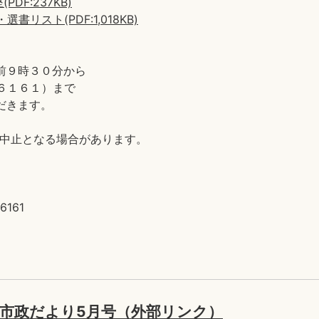
F:237KB)
スト(PDF:1,018KB)
前９時３０分から
６１６１）まで
だきます。
、中止となる場合があります。
161
」市政だより5月号（外部リンク）