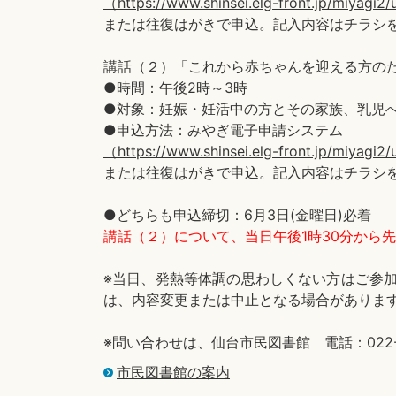
（https://www.shinsei.elg-front.jp/miyag
または往復はがきで申込。記入内容はチラシ
講話（２）「これから赤ちゃんを迎える方の
●時間：午後2時～3時
●対象：妊娠・妊活中の方とその家族、乳児へ
●申込方法：みやぎ電子申請システム
（https://www.shinsei.elg-front.jp/miyag
または往復はがきで申込。記入内容はチラシ
●どちらも申込締切：6月3日(金曜日)必着
講話（２）について、当日午後1時30分から
※当日、発熱等体調の思わしくない方はご参
は、内容変更または中止となる場合がありま
※問い合わせは、仙台市民図書館 電話：022-26
市民図書館の案内