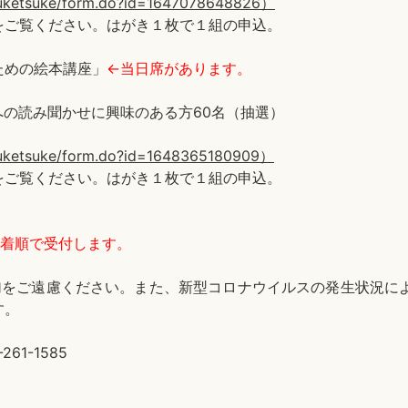
i2/uketsuke/form.do?id=1647078648826）
をご覧ください。はがき１枚で１組の申込。
ための絵本講座」
←当日席があります。
の読み聞かせに興味のある方60名（抽選）
i2/uketsuke/form.do?id=1648365180909）
をご覧ください。はがき１枚で１組の申込。
先着順で受付します。
加をご遠慮ください。また、新型コロナウイルスの発生状況に
す。
1-1585