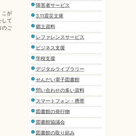
障害者サービス
 こが
3.11震災文庫
をして
郷土資料
方のご
レファレンスサービス
ビジネス支援
学校支援
デジタルライブラリー
せんだい電子図書館
問い合わせの多い資料
スマートフォン・携帯
図書館の発行物
図書館協議会
図書館の取り組み