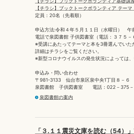
【チラシ】ブックトークボランティア基礎講座(PD
【チラシ】ブックトークボランティア テーマ・選書リ
定員：20名（先着順）
申込方法:令和４年５月１１日（水曜日） 午
電話で泉図書館 子供図書室（電話：３７５－
※受講にあたってテーマと本を3冊選んでいた
詳細はチラシをご覧ください。
※新型コロナウイルスの発生状況によっては
申込み・問い合わせ
〒981-3133 仙台市泉区泉中央1丁目８－６
泉図書館 子供図書室 電話：022－375－6
泉図書館の案内
「３.１１震災文庫を読む（54）