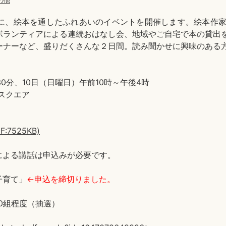
の他
に、絵本を通したふれあいのイベントを開催します。絵本作家
ボランティアによる連続おはなし会、地域やご自宅で本の貸出
ーナーなど、盛りだくさんな２日間。読み聞かせに興味のある
0分、10日（日曜日）午前10時～午後4時
スクエア
525KB)
んによる講話は申込みが必要です。
子育て」
←申込を締切りました。
0組程度（抽選）