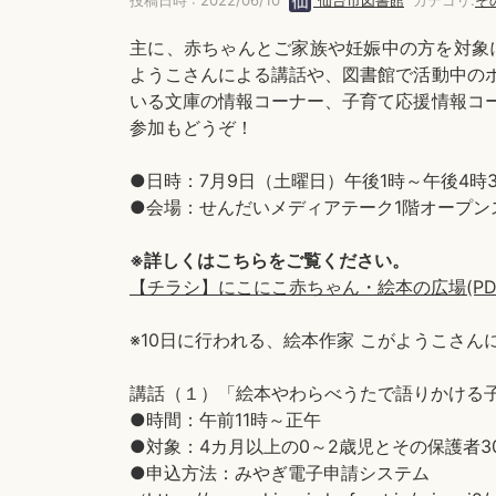
投稿日時 : 2022/06/10
仙台市図書館
カテゴリ:
そ
主に、赤ちゃんとご家族や妊娠中の方を対象
ようこさんによる講話や、図書館で活動中の
いる文庫の情報コーナー、子育て応援情報コ
参加もどうぞ！
●日時：7月9日（土曜日）午後1時～午後4時3
●会場：せんだいメディアテーク1階オープン
※詳しくはこちらをご覧ください。
【チラシ】にこにこ赤ちゃん・絵本の広場(PDF:7
※10日に行われる、絵本作家 こがようこさ
講話（１）「絵本やわらべうたで語りかける
●時間：午前11時～正午
●対象：4カ月以上の0～2歳児とその保護者3
●申込方法：みやぎ電子申請システム