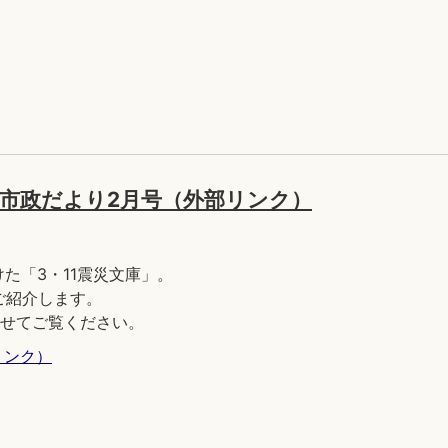
」市政だより2月号（外部リンク）
た「3・11震災文庫」。
ご紹介します。
併せてご覧ください。
リンク）