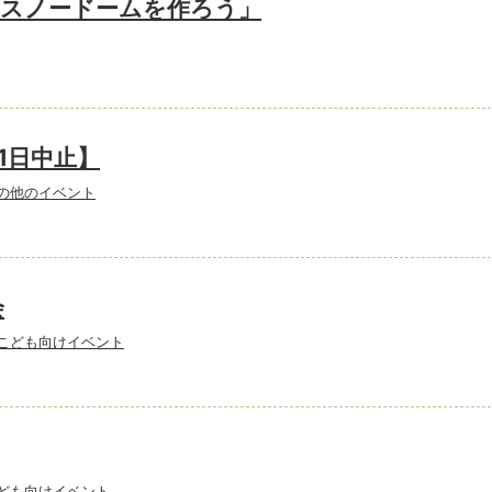
「スノードームを作ろう」
1日中止】
の他のイベント
会
こども向けイベント
ども向けイベント