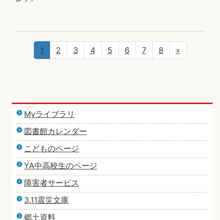
1
2
3
4
5
6
7
8
»
Myライブラリ
図書館カレンダー
こどものページ
YA中高校生のページ
障害者サービス
3.11震災文庫
郷土資料