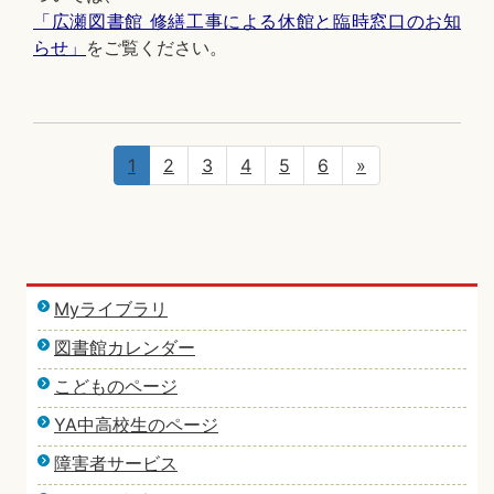
「広瀬図書館 修繕工事による休館と臨時窓口のお知
らせ」
をご覧ください。
1
2
3
4
5
6
»
Myライブラリ
図書館カレンダー
こどものページ
YA中高校生のページ
障害者サービス