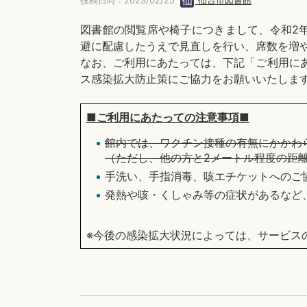
投稿日時 : 2023/02/25
仙台市図書館
図書館の閲覧席や椅子につきまして、令和2
避に配慮したうえで見直しを行い、席数を増
なお、ご利用にあたっては、下記「ご利用に
ス感染拡大防止策にご協力をお願いいたしま
■ご利用にあたっての注意事項■
館内では、ワクチン接種の有無にかかわ
（ただし、他の方と2メートル程度の距
手洗い、手指消毒、咳エチケットへのご
発熱や咳・くしゃみ等の症状があるなど
※今後の感染拡大状況によっては、サービス