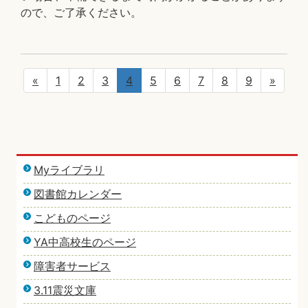
ので、ご了承ください。
«
1
2
3
4
5
6
7
8
9
»
Myライブラリ
図書館カレンダー
こどものページ
YA中高校生のページ
障害者サービス
3.11震災文庫