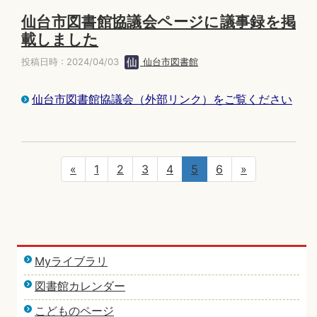
仙台市図書館協議会ページに議事録を掲
載しました
投稿日時 : 2024/04/03
仙台市図書館
仙台市図書館協議会（外部リンク）をご覧ください
«
1
2
3
4
5
6
»
Myライブラリ
図書館カレンダー
こどものページ