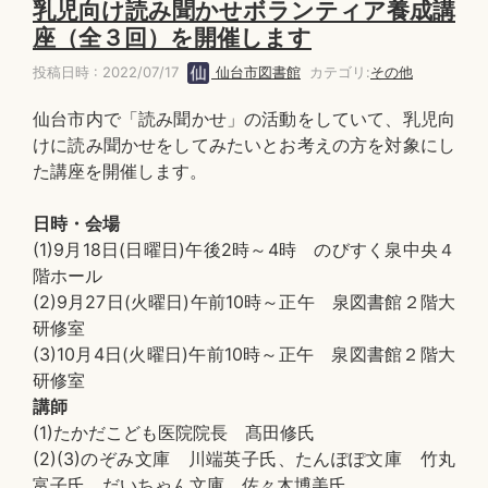
乳児向け読み聞かせボランティア養成講
座（全３回）を開催します
投稿日時 : 2022/07/17
仙台市図書館
カテゴリ:
その他
仙台市内で「読み聞かせ」の活動をしていて、乳児向
けに読み聞かせをしてみたいとお考えの方を対象にし
た講座を開催します。
日時・会場
(1)9月18日(日曜日)午後2時～4時 のびすく泉中央４
階ホール
(2)9月27日(火曜日)午前10時～正午 泉図書館２階大
研修室
(3)10月4日(火曜日)午前10時～正午 泉図書館２階大
研修室
講師
(1)たかだこども医院院長 髙田修氏
(2)(3)のぞみ文庫 川端英子氏、たんぽぽ文庫 竹丸
富子氏、だいちゃん文庫 佐々木博美氏