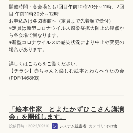
開催時間：各会場とも1回目午前10時20分～11時、2回
目 午前11時20分～12時
お申込みは各図書館へ（定員まで先着順で受付）
※定員は新型コロナウイルス感染症拡大防止の観点か
ら各会場で異なります。
※新型コロナウイルスの感染状況により中止や変更の
場合があります。
詳しくはこちらをご覧ください。
【チラシ】赤ちゃんと楽しむ絵本とわらべうたの会
(PDF:1468KB)
「絵本作家 とよたかずひこさん講演
会」を開催します。
投稿日時 : 2022/09/10
システム担当者
カテゴリ:
その他