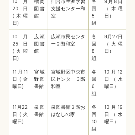
10月
榴岡
仙台市生涯学習
各
9月8日
20日
図書
支援センター和
回
（木曜
(木曜
館
室
5
日）
日)
組
10月
広瀬
広瀬市民センタ
各
9月27日
25日
図書
ー２階和室
回
（火曜
(火曜
館
8
日）
日)
組
11月11
宮城
宮城野区中央市
各
10月12
日(金
野図
民センター３階
回
日（水
曜日)
書館
和室
6
曜日）
組
11月22
泉図
泉図書館２階お
各
10月19
日(火
書館
はなしの家
回
日（水
曜日)
10
曜日）
組