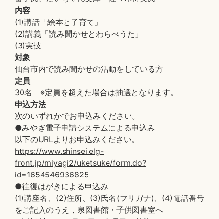
内容
(1)講話「絵本と子育て」
(2)講義「読み聞かせとわらべうた」
(3)実技
対象
仙台市内で読み聞かせの活動をしている方
定員
30名 ※定員を超えた場合は抽選となります。
申込方法
次のいずれかでお申込みください。
●みやぎ電子申請システムによる申込み
以下のURLよりお申込みください。
https://www.shinsei.elg-
front.jp/miyagi2/uketsuke/form.do?
id=1654546936825
●往復はがきによる申込み
(1)講座名、(2)住所、(3)氏名(フリガナ)、(4)電話番号
をご記入のうえ，泉図書館・子供図書室へ