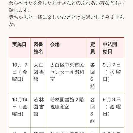
わらべうたを介したお子さんとのふれあい方などもお
話します。
赤ちゃんと一緒に楽しいひとときを過ごしてみません
か。
実施日
図書
会場
定
申込開
館名
員
始日
10月 7
太白
太白区中央市民
各
9月7日
日(金
図書
センター４階和
回
（水曜
曜日)
館
室
6
日）
組
10月14
若林
若林図書館２階
各
9月9日
日(金
図書
視聴覚室
回
（金曜
曜日)
館
8
日）
組