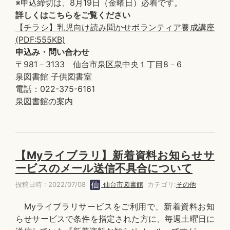
※申込締切は、8月19日（金曜日）必着です。
詳しくはこちらをご覧ください
【チラシ】乳児向け読み聞かせボランティア養成講座
(PDF:555KB)
申込み・問い合わせ
〒981－3133 仙台市泉区泉中央１丁目8－6
泉図書館 子供図書室
電話：022-375-6161
泉図書館の案内
【Myライブラリ】新着資料お知らせサ
ービスのメール送信不具合について
投稿日時 : 2022/07/08
仙台市図書館
カテゴリ:
その他
Myライブラリサービスをご利用で、新着資料お知
らせサービスで条件を指定された方に、毎週土曜日に