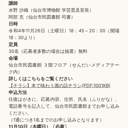
講師
水野 沙織（仙台市博物館 学芸普及室長）
阿部 充（仙台市民図書館 司書）
日時
令和4年11月26日（土曜日）18：45～20：00（開場
18：30より）
定員
30名（応募者多数の場合は抽選）無料
会場
仙台市民図書館 ３階フロア（せんだいメディアテー
ク内）
詳しくはこちらをご覧ください
【チラシ】本で味わう酒の話チラシ(PDF:1001KB)
申込方法
往復はがきに、応募内容、住所、氏名（ふりがな）、
電話番号を記入して、仙台市民図書館までお申し込み
ください。
（1通につき1名までのお申し込みとなります）
11月10日（木曜日）〔必着〕