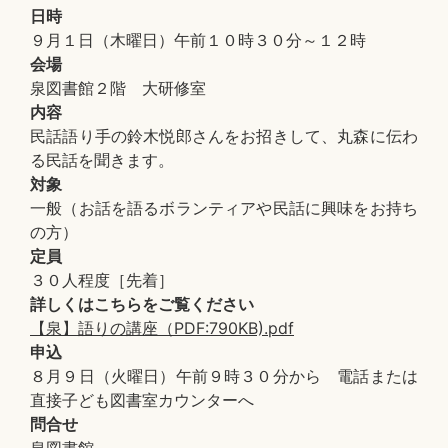
日時
９月１日（木曜日）午前１０時３０分～１２時
会場
泉図書館２階 大研修室
内容
民話語り手の鈴木悦郎さんをお招きして、丸森に伝わ
る民話を聞きます。
対象
一般（お話を語るボランティアや民話に興味をお持ち
の方）
定員
３０人程度［先着］
詳しくはこちらをご覧ください
【泉】語りの講座（PDF:790KB).pdf
申込
８月９日（火曜日）午前９時３０分から 電話または
直接子ども図書室カウンターへ
問合せ